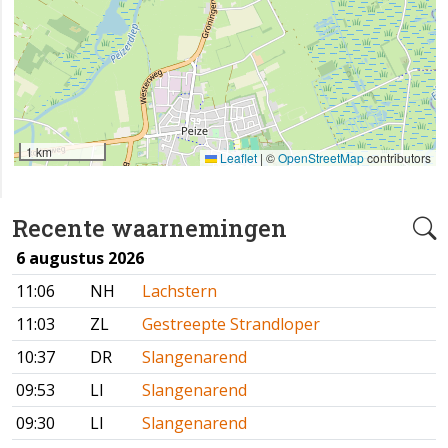
1 km
Leaflet
|
©
OpenStreetMap
contributors
Recente waarnemingen
6 augustus 2026
11:06
NH
Lachstern
11:03
ZL
Gestreepte Strandloper
10:37
DR
Slangenarend
09:53
LI
Slangenarend
09:30
LI
Slangenarend