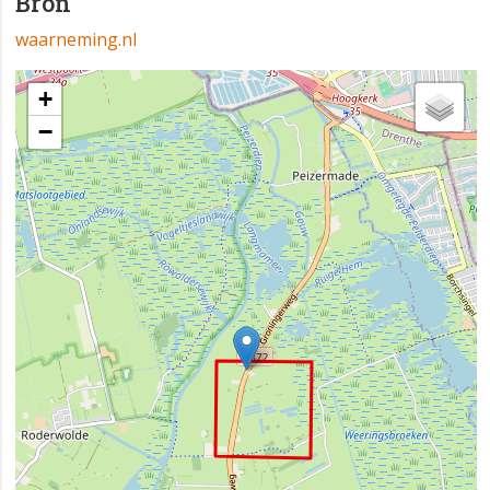
Bron
waarneming.nl
+
−