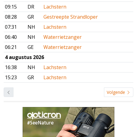
09:15
DR
Lachstern
08:28
GR
Gestreepte Strandloper
07:31
NH
Lachstern
06:40
NH
Waterrietzanger
06:21
GE
Waterrietzanger
4 augustus 2026
16:38
NH
Lachstern
15:23
GR
Lachstern
Volgende