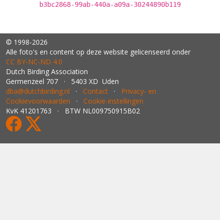
b3bc2868-99ab-440a-a09a-30244890b119
© 1998-2026
Alle foto's en content op deze website gelicenseerd onder
CC BY‑NC‑ND 4.0
Dutch Birding Association
Germenzeel 707 · 5403 XD Uden
dba@dutchbirding.nl
·
Contact
·
Privacy- en
Cookievoorwaarden
·
Cookie-instellingen
KvK 41201763 · BTW NL009750915B02