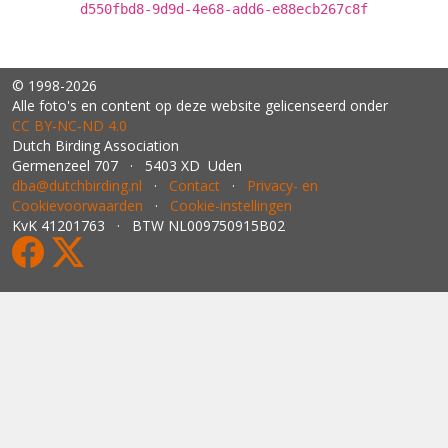
d550fbd8-9d9d-4e68-add6-e88ecb267c8f
© 1998-2026
Alle foto's en content op deze website gelicenseerd onder
CC BY‑NC‑ND 4.0
Dutch Birding Association
Germenzeel 707 · 5403 XD Uden
dba@dutchbirding.nl
·
Contact
·
Privacy- en
Cookievoorwaarden
·
Cookie-instellingen
KvK 41201763 · BTW NL009750915B02