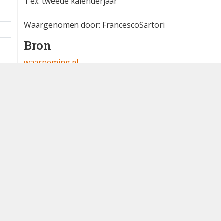
1 ex. tweede kalenderjaar
Waargenomen door: FrancescoSartori
Bron
waarneming.nl
Dutch Birding Association
Germenzeel 707 · 5403 XD Uden