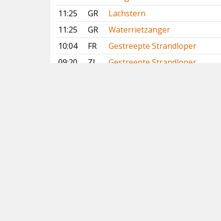
11:25
GR
Lachstern
11:25
GR
Waterrietzanger
10:04
FR
Gestreepte Strandloper
09:20
ZL
Gestreepte Strandloper
07:59
NH
Gestreepte Strandloper
7 augustus 2026
19:15
GE
Slangenarend
Vorige
Volgende
Copyright
© 2005-2026
Alle foto's en content en content op deze website