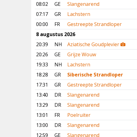
08:02
GE
Slangenarend
07:17
GR
Lachstern
00:00
FR
Gestreepte Strandloper
8 augustus 2026
20:39
NH
Aziatische Goudplevier
20:26
GE
Grijze Wouw
19:33
NH
Lachstern
18:28
GR
Siberische Strandloper
17:31
GR
Gestreepte Strandloper
13:40
DR
Slangenarend
13:29
DR
Slangenarend
13:01
FR
Poelruiter
13:00
DR
Slangenarend
12:59
GE
Slangenarend