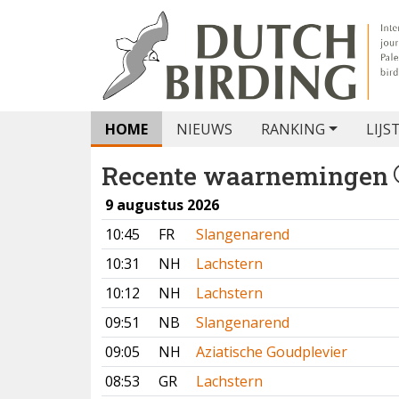
HOME
NIEUWS
RANKING
LIJS
Recente waarnemingen
9 augustus 2026
10:45
FR
Slangenarend
10:31
NH
Lachstern
10:12
NH
Lachstern
09:51
NB
Slangenarend
09:05
NH
Aziatische Goudplevier
08:53
GR
Lachstern