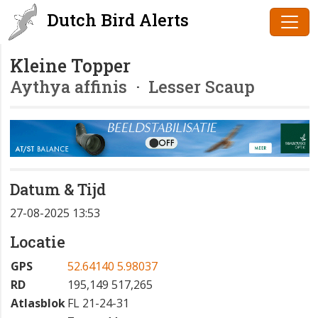
Dutch Bird Alerts
Kleine Topper
Aythya affinis
· Lesser Scaup
Datum & Tijd
27-08-2025 13:53
Locatie
GPS
52.64140 5.98037
RD
195,149 517,265
Atlasblok
FL 21-24-31