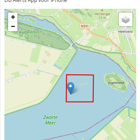
DB Alerts App voor iPhone
+
−