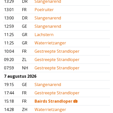
13:29
DR
Slangenarend
13:01
FR
Poelruiter
13:00
DR
Slangenarend
12:59
GE
Slangenarend
11:25
GR
Lachstern
11:25
GR
Waterrietzanger
10:04
FR
Gestreepte Strandloper
09:20
ZL
Gestreepte Strandloper
07:59
NH
Gestreepte Strandloper
7 augustus 2026
19:15
GE
Slangenarend
17:44
FR
Gestreepte Strandloper
15:18
FR
Bairds Strandloper
14:28
ZH
Waterrietzanger