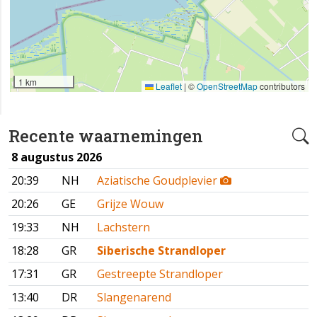
1 km
Leaflet
|
©
OpenStreetMap
contributors
Recente waarnemingen
8 augustus 2026
20:39
NH
Aziatische Goudplevier
20:26
GE
Grijze Wouw
19:33
NH
Lachstern
18:28
GR
Siberische Strandloper
17:31
GR
Gestreepte Strandloper
13:40
DR
Slangenarend