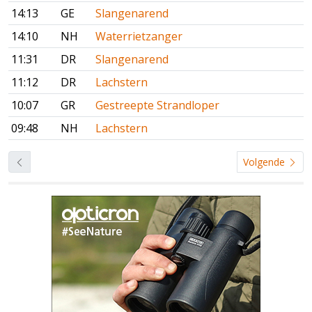
14:13
GE
Slangenarend
14:10
NH
Waterrietzanger
11:31
DR
Slangenarend
11:12
DR
Lachstern
10:07
GR
Gestreepte Strandloper
09:48
NH
Lachstern
Volgende