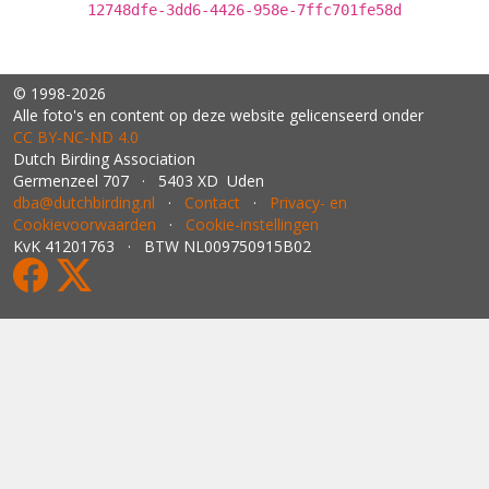
12748dfe-3dd6-4426-958e-7ffc701fe58d
© 1998-2026
Alle foto's en content op deze website gelicenseerd onder
CC BY‑NC‑ND 4.0
Dutch Birding Association
Germenzeel 707 · 5403 XD Uden
dba@dutchbirding.nl
·
Contact
·
Privacy- en
Cookievoorwaarden
·
Cookie-instellingen
KvK 41201763 · BTW NL009750915B02