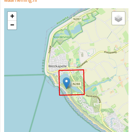
waarneming.nl
+
−