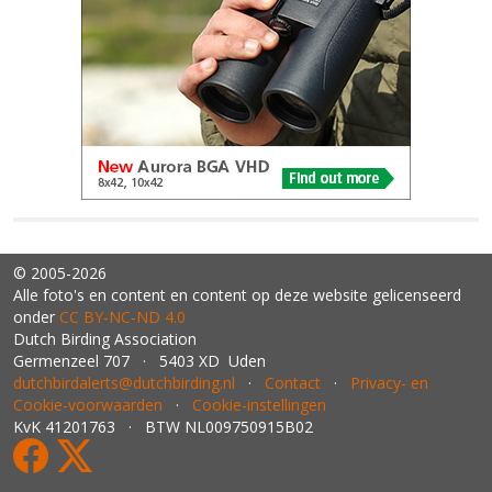
© 2005-2026
Alle foto's en content en content op deze website gelicenseerd
onder
CC BY‑NC‑ND 4.0
Dutch Birding Association
Germenzeel 707 · 5403 XD Uden
dutchbirdalerts@dutchbirding.nl
·
Contact
·
Privacy- en
Cookie-voorwaarden
·
Cookie-instellingen
KvK 41201763 · BTW NL009750915B02