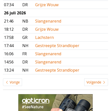
07:34
DR
Grijze Wouw
26 juli 2026
21:46
NB
Slangenarend
18:12
DR
Grijze Wouw
17:58
GR
Lachstern
17:44
NH
Gestreepte Strandloper
16:06
FR
Slangenarend
14:56
DR
Slangenarend
13:24
NH
Gestreepte Strandloper
Vorige
Volgende