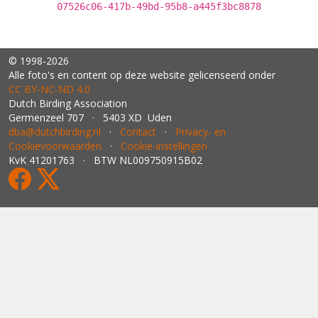
07526c06-417b-49bd-95b8-a445f3bc8878
© 1998-2026
Alle foto's en content op deze website gelicenseerd onder
CC BY‑NC‑ND 4.0
Dutch Birding Association
Germenzeel 707 · 5403 XD Uden
dba@dutchbirding.nl
·
Contact
·
Privacy- en
Cookievoorwaarden
·
Cookie-instellingen
KvK 41201763 · BTW NL009750915B02