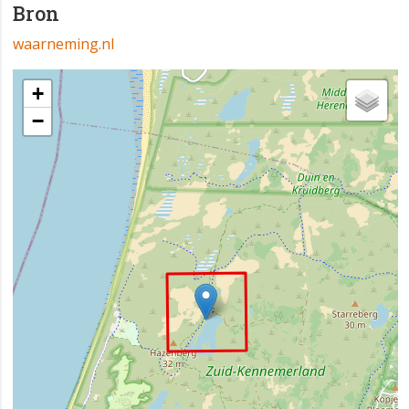
Bron
waarneming.nl
+
−