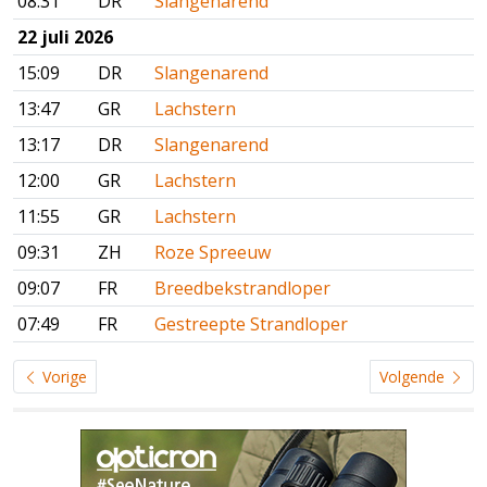
08:31
DR
Slangenarend
22 juli 2026
15:09
DR
Slangenarend
13:47
GR
Lachstern
13:17
DR
Slangenarend
12:00
GR
Lachstern
11:55
GR
Lachstern
09:31
ZH
Roze Spreeuw
09:07
FR
Breedbekstrandloper
07:49
FR
Gestreepte Strandloper
Vorige
Volgende