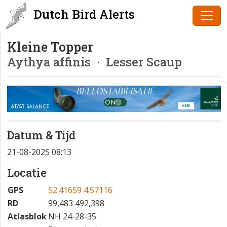
Dutch Bird Alerts
Kleine Topper
Aythya affinis
· Lesser Scaup
Datum & Tijd
21-08-2025 08:13
Locatie
GPS
52.41659 4.57116
RD
99,483 492,398
Atlasblok
NH 24-28-35