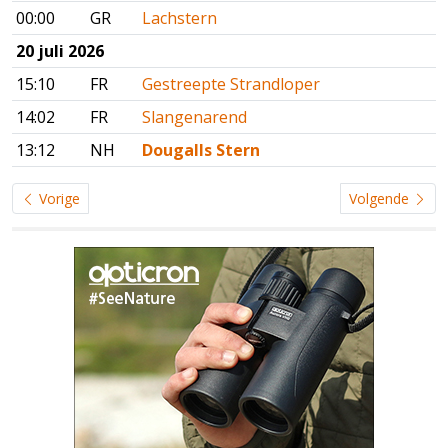
00:00
GR
Lachstern
20 juli 2026
15:10
FR
Gestreepte Strandloper
14:02
FR
Slangenarend
13:12
NH
Dougalls Stern
Vorige
Volgende