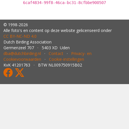
6caf4834-99f8-46ca-bc31-8cfbbe900507
© 1998-2026
Alle foto's en content op deze website gelicenseerd onder
CC BY‑NC‑ND 4.0
Dutch Birding Association
Germenzeel 707 · 5403 XD Uden
dba@dutchbirding.nl
·
Contact
·
Privacy- en
Cookievoorwaarden
·
Cookie-instellingen
KvK 41201763 · BTW NL009750915B02