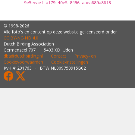
9e5eeaef-af79-40e5-8496-aaea689a86f8
© 1998-2026
Alle foto's en content op deze website gelicenseerd onder
CC BY‑NC‑ND 4.0
Dutch Birding Association
Germenzeel 707 · 5403 XD Uden
dba@dutchbirding.nl
·
Contact
·
Privacy- en
Cookievoorwaarden
·
Cookie-instellingen
KvK 41201763 · BTW NL009750915B02