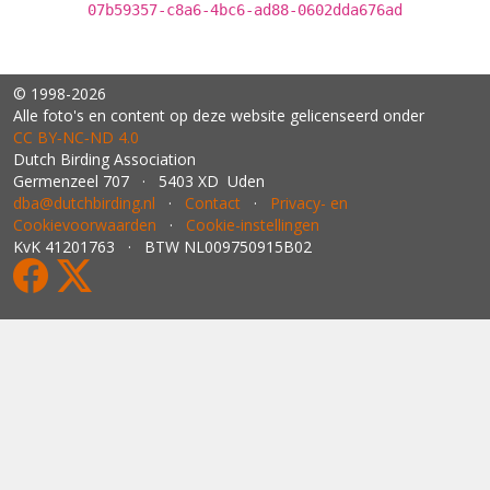
07b59357-c8a6-4bc6-ad88-0602dda676ad
© 1998-2026
Alle foto's en content op deze website gelicenseerd onder
CC BY‑NC‑ND 4.0
Dutch Birding Association
Germenzeel 707 · 5403 XD Uden
dba@dutchbirding.nl
·
Contact
·
Privacy- en
Cookievoorwaarden
·
Cookie-instellingen
KvK 41201763 · BTW NL009750915B02