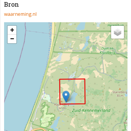
Bron
waarneming.nl
+
−