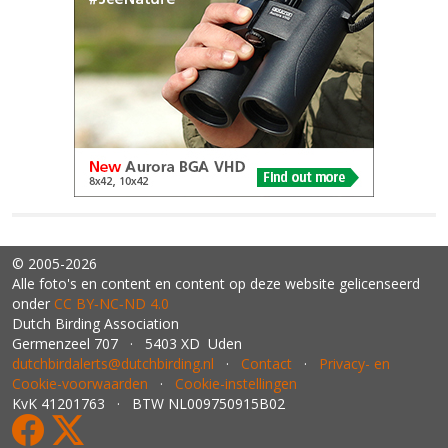
© 2005-2026
Alle foto's en content en content op deze website gelicenseerd
onder
CC BY‑NC‑ND 4.0
Dutch Birding Association
Germenzeel 707 · 5403 XD Uden
dutchbirdalerts@dutchbirding.nl
·
Contact
·
Privacy- en
Cookie-voorwaarden
·
Cookie-instellingen
KvK 41201763 · BTW NL009750915B02