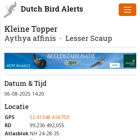
Dutch Bird Alerts
Kleine Topper
Aythya affinis
· Lesser Scaup
Datum & Tijd
06-08-2025 14:20
Locatie
GPS
52.41348 4.56759
RD
99,236 492,055
Atlasblok
NH 24-28-35