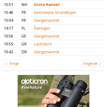
15:51
NH
Grote Kanoet
15:46
FR
Gestreepte Strandloper
15:04
FR
Slangenarend
14:17
FL
Ralreiger
10:56
GE
Slangenarend
10:55
GR
Lachstern
10:42
DR
Slangenarend
Vorige
Volgende