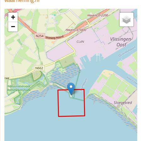
waarneming.nl
+
−