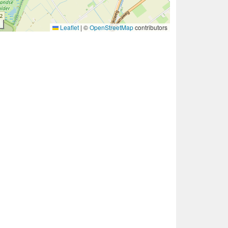
Leaflet
|
©
OpenStreetMap
contributors