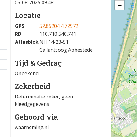
05-08-2025 09:48
−
Locatie
GPS
52.85204 4.72972
RD
110,710 540,741
Atlasblok
NH 14-23-51
Callantsoog Abbestede
Tijd & Gedrag
Onbekend
Zekerheid
Determinatie zeker, geen
kleedgegevens
Gehoord via
waarneming.nl