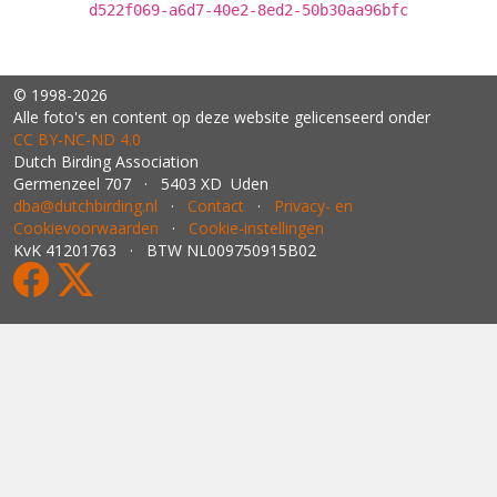
d522f069-a6d7-40e2-8ed2-50b30aa96bfc
© 1998-2026
Alle foto's en content op deze website gelicenseerd onder
CC BY‑NC‑ND 4.0
Dutch Birding Association
Germenzeel 707 · 5403 XD Uden
dba@dutchbirding.nl
·
Contact
·
Privacy- en
Cookievoorwaarden
·
Cookie-instellingen
KvK 41201763 · BTW NL009750915B02