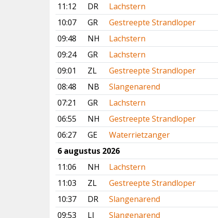
11:12
DR
Lachstern
10:07
GR
Gestreepte Strandloper
09:48
NH
Lachstern
09:24
GR
Lachstern
09:01
ZL
Gestreepte Strandloper
08:48
NB
Slangenarend
07:21
GR
Lachstern
06:55
NH
Gestreepte Strandloper
06:27
GE
Waterrietzanger
6 augustus 2026
11:06
NH
Lachstern
11:03
ZL
Gestreepte Strandloper
10:37
DR
Slangenarend
09:53
LI
Slangenarend