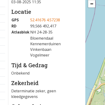
03-08-2025 11:35
−
Locatie
GPS
52.41676 4.57238
RD
99,566 492,417
Atlasblok
NH 24-28-35
Bloemendaal
Kennemerduinen
Vinkenbaan
Vogelmeer
Tijd & Gedrag
Onbekend
Zekerheid
Determinatie zeker, geen
kleedgegevens