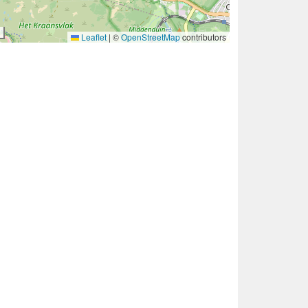
Leaflet
|
©
OpenStreetMap
contributors