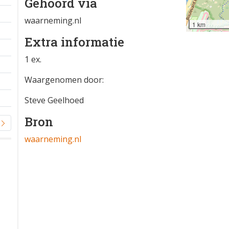
Gehoord via
waarneming.nl
1 km
Extra informatie
1 ex.
Waargenomen door:
Steve Geelhoed
Bron
waarneming.nl