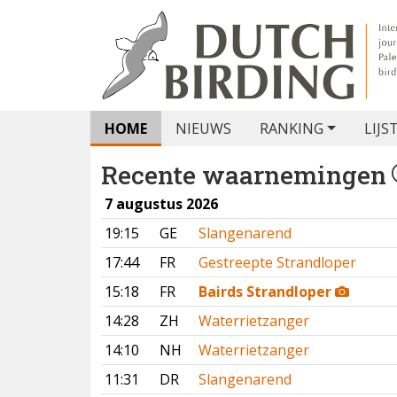
HOME
NIEUWS
RANKING
LIJS
Recente waarnemingen
7 augustus 2026
19:15
GE
Slangenarend
17:44
FR
Gestreepte Strandloper
15:18
FR
Bairds Strandloper
14:28
ZH
Waterrietzanger
14:10
NH
Waterrietzanger
11:31
DR
Slangenarend