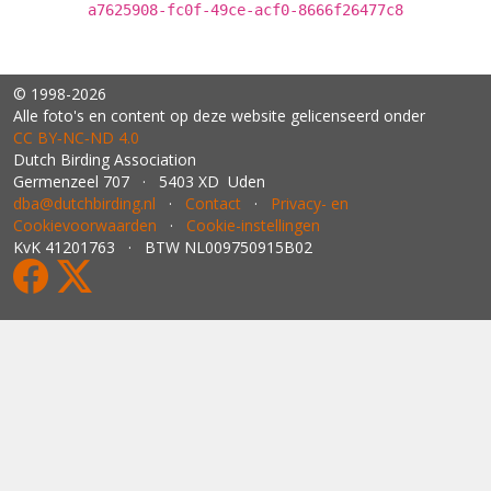
a7625908-fc0f-49ce-acf0-8666f26477c8
© 1998-2026
Alle foto's en content op deze website gelicenseerd onder
CC BY‑NC‑ND 4.0
Dutch Birding Association
Germenzeel 707 · 5403 XD Uden
dba@dutchbirding.nl
·
Contact
·
Privacy- en
Cookievoorwaarden
·
Cookie-instellingen
KvK 41201763 · BTW NL009750915B02