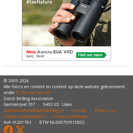
© 2005-2026
Alle foto's en content en content op deze website gelicenseerd
onder
CC BY‑NC‑ND 4.0
Dutch Birding Association
Germenzeel 707 · 5403 XD Uden
dutchbirdalerts@dutchbirding.nl
·
Contact
·
Privacy- en
Cookie-voorwaarden
·
Cookie-instellingen
KvK 41201763 · BTW NL009750915B02