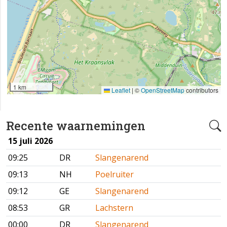
1 km
Leaflet
|
©
OpenStreetMap
contributors
Recente waarnemingen
15 juli 2026
09:25
DR
Slangenarend
09:13
NH
Poelruiter
09:12
GE
Slangenarend
08:53
GR
Lachstern
00:00
DR
Slangenarend