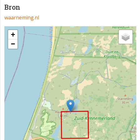
Bron
waarneming.nl
+
−