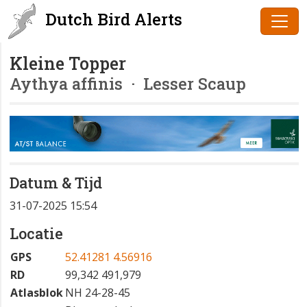
Dutch Bird Alerts
Kleine Topper
Aythya affinis
· Lesser Scaup
Datum & Tijd
31-07-2025 15:54
Locatie
GPS
52.41281 4.56916
RD
99,342 491,979
Atlasblok
NH 24-28-45