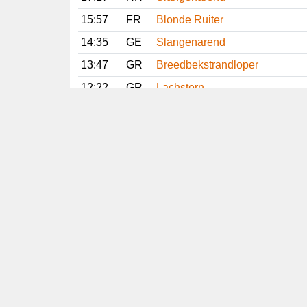
15:57
FR
Blonde Ruiter
14:35
GE
Slangenarend
13:47
GR
Breedbekstrandloper
12:22
GR
Lachstern
12:14
FR
Gestreepte Strandloper
11:22
DR
Slangenarend
Vorige
Volgende
Copyright
© 2005-2026
Alle foto's en content en content op deze website
gelicenseerd onder
CC BY‑NC‑ND 4.0