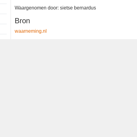
1 ex.
Waargenomen door: sietse bernardus
Bron
waarneming.nl
Dutch Birding Association
Germenzeel 707 · 5403 XD Uden
dutchbirdalerts@dutchbirding.nl
·
Contact
·
Privacy- en C
instellingen