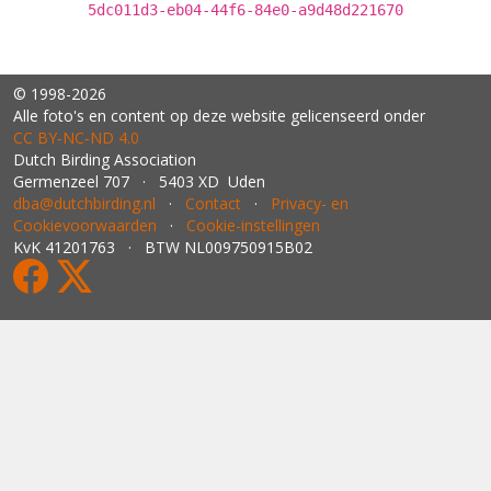
5dc011d3-eb04-44f6-84e0-a9d48d221670
© 1998-2026
Alle foto's en content op deze website gelicenseerd onder
CC BY‑NC‑ND 4.0
Dutch Birding Association
Germenzeel 707 · 5403 XD Uden
dba@dutchbirding.nl
·
Contact
·
Privacy- en
Cookievoorwaarden
·
Cookie-instellingen
KvK 41201763 · BTW NL009750915B02