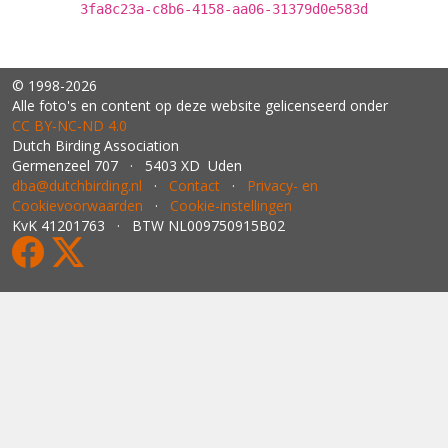
3fa8c23a-c8b6-4158-aa06-31379d0e583d
© 1998-2026
Alle foto's en content op deze website gelicenseerd onder
CC BY‑NC‑ND 4.0
Dutch Birding Association
Germenzeel 707 · 5403 XD Uden
dba@dutchbirding.nl
·
Contact
·
Privacy- en
Cookievoorwaarden
·
Cookie-instellingen
KvK 41201763 · BTW NL009750915B02