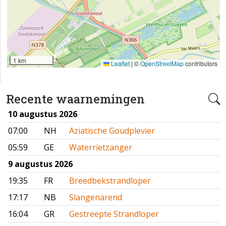
1 km
Leaflet
|
©
OpenStreetMap
contributors
Recente waarnemingen
10 augustus 2026
07:00
NH
Aziatische Goudplevier
05:59
GE
Waterrietzanger
9 augustus 2026
19:35
FR
Breedbekstrandloper
17:17
NB
Slangenarend
16:04
GR
Gestreepte Strandloper