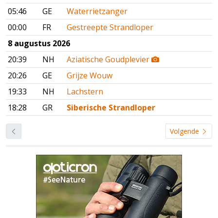
05:46
GE
Waterrietzanger
00:00
FR
Gestreepte Strandloper
8 augustus 2026
20:39
NH
Aziatische Goudplevier
20:26
GE
Grijze Wouw
19:33
NH
Lachstern
18:28
GR
Siberische Strandloper
Volgende