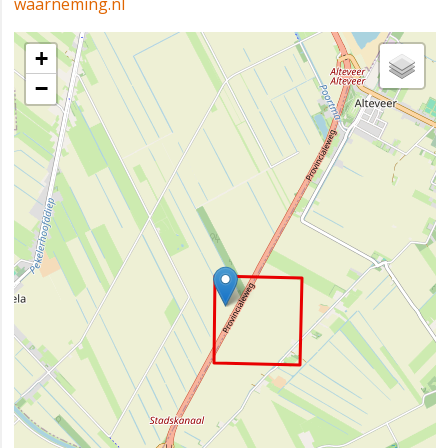
waarneming.nl
+
−