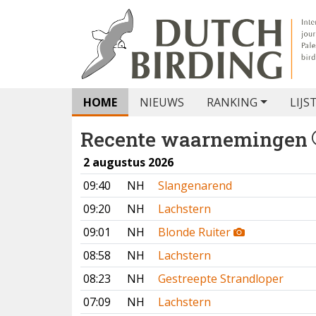
HOME
NIEUWS
RANKING
LIJS
Recente waarnemingen
2 augustus 2026
09:40
NH
Slangenarend
09:20
NH
Lachstern
09:01
NH
Blonde Ruiter
08:58
NH
Lachstern
08:23
NH
Gestreepte Strandloper
07:09
NH
Lachstern