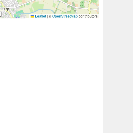
Leaflet
|
©
OpenStreetMap
contributors