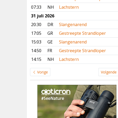
07:33
NH
Lachstern
31 juli 2026
20:30
DR
Slangenarend
17:05
GR
Gestreepte Strandloper
15:03
GE
Slangenarend
14:50
FR
Gestreepte Strandloper
14:15
NH
Lachstern
Vorige
Volgende