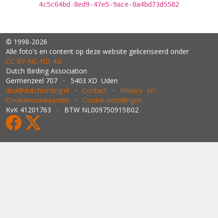
4c5c64bd-8ed9-47e5-9ace-0a4bd73d5582
© 1998-2026
Alle foto's en content op deze website gelicenseerd onder
CC BY‑NC‑ND 4.0
Dutch Birding Association
Germenzeel 707 · 5403 XD Uden
dba@dutchbirding.nl
·
Contact
·
Privacy- en
Cookievoorwaarden
·
Cookie-instellingen
KvK 41201763 · BTW NL009750915B02