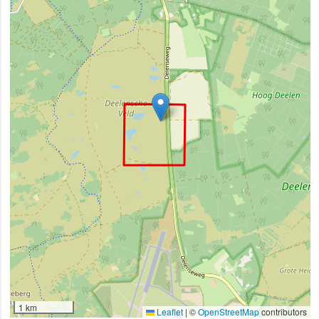
1 km
Leaflet
|
©
OpenStreetMap
contributors