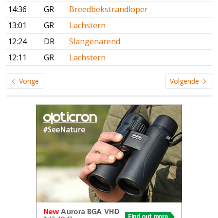
14:36
GR
Breedbekstrandloper
13:01
GR
Lachstern
12:24
DR
Slangenarend
12:11
GR
Lachstern
Vorige
Volgende