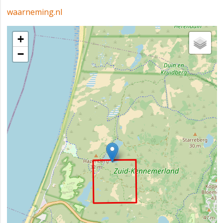
waarneming.nl
+
−