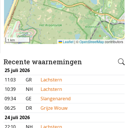
1 km
Leaflet
|
©
OpenStreetMap
contributors
Recente waarnemingen
25 juli 2026
11:03
GR
Lachstern
10:39
NH
Lachstern
09:34
GE
Slangenarend
06:25
DR
Grijze Wouw
24 juli 2026
22:10
NH
Lachstern