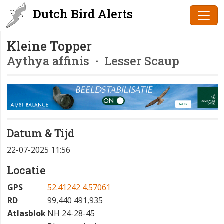
Dutch Bird Alerts
Kleine Topper
Aythya affinis
· Lesser Scaup
Datum & Tijd
22-07-2025 11:56
Locatie
GPS
52.41242 4.57061
RD
99,440 491,935
Atlasblok
NH 24-28-45