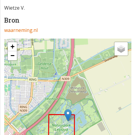
Wietze V.
Bron
waarneming.nl
+
−