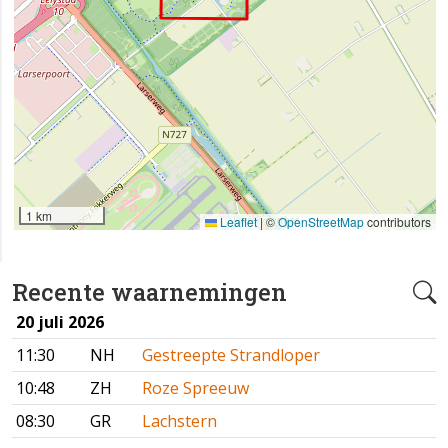
1 km
Leaflet
|
©
OpenStreetMap
contributors
Recente waarnemingen
20 juli 2026
11:30
NH
Gestreepte Strandloper
10:48
ZH
Roze Spreeuw
08:30
GR
Lachstern