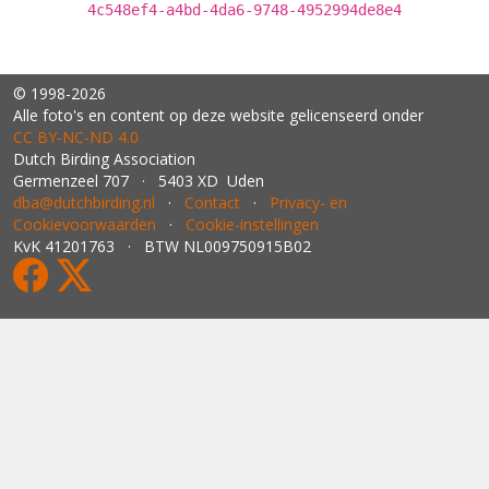
4c548ef4-a4bd-4da6-9748-4952994de8e4
© 1998-2026
Alle foto's en content op deze website gelicenseerd onder
CC BY‑NC‑ND 4.0
Dutch Birding Association
Germenzeel 707 · 5403 XD Uden
dba@dutchbirding.nl
·
Contact
·
Privacy- en
Cookievoorwaarden
·
Cookie-instellingen
KvK 41201763 · BTW NL009750915B02