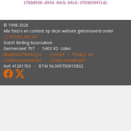
1f00d930-d934-44cb-b4c0-3f0365947cdc
© 1998-2026
Alle foto's en content op deze website gelicenseerd onder
CC BY‑NC‑ND 4.0
Dutch Birding Association
Germenzeel 707 · 5403 XD Uden
dba@dutchbirding.nl
·
Contact
·
Privacy- en
Cookievoorwaarden
·
Cookie-instellingen
KvK 41201763 · BTW NL009750915B02