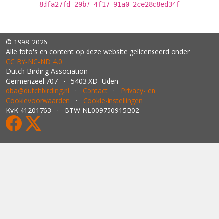
8dfa27fd-29b7-4f17-91a0-2ce28c8ed34f
© 1998-2026
Alle foto's en content op deze website gelicenseerd onder
CC BY‑NC‑ND 4.0
Dutch Birding Association
Germenzeel 707 · 5403 XD Uden
dba@dutchbirding.nl
·
Contact
·
Privacy- en
Cookievoorwaarden
·
Cookie-instellingen
KvK 41201763 · BTW NL009750915B02