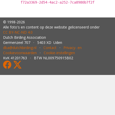
f72a3369-2d54-4ac2-a252-7ca8980b7f2f
© 1998-2026
Alle foto's en content op deze website gelicenseerd onder
CC BY‑NC‑ND 4.0
Dutch Birding Association
Germenzeel 707 · 5403 XD Uden
dba@dutchbirding.nl
·
Contact
·
Privacy- en
Cookievoorwaarden
·
Cookie-instellingen
KvK 41201763 · BTW NL009750915B02