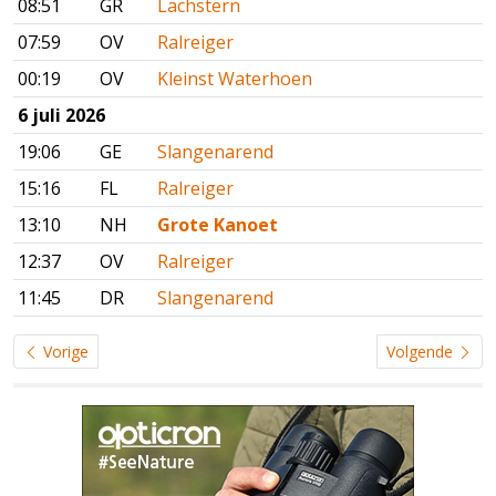
08:51
GR
Lachstern
07:59
OV
Ralreiger
00:19
OV
Kleinst Waterhoen
6 juli 2026
19:06
GE
Slangenarend
15:16
FL
Ralreiger
13:10
NH
Grote Kanoet
12:37
OV
Ralreiger
11:45
DR
Slangenarend
Vorige
Volgende