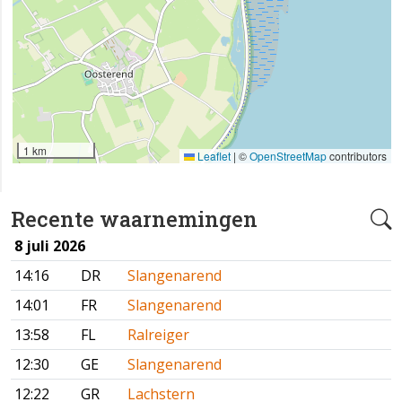
1 km
Leaflet
|
©
OpenStreetMap
contributors
Recente waarnemingen
8 juli 2026
14:16
DR
Slangenarend
14:01
FR
Slangenarend
13:58
FL
Ralreiger
12:30
GE
Slangenarend
12:22
GR
Lachstern