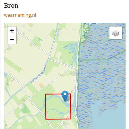
Bron
waarneming.nl
+
−