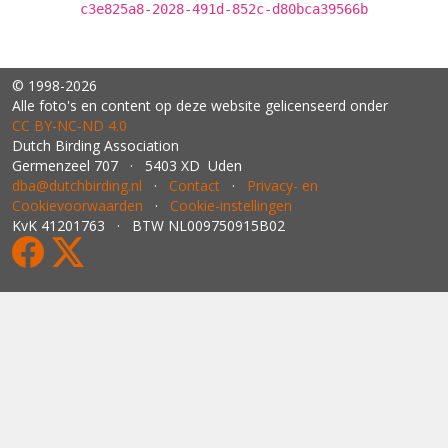
c3e825a8-2028-491d-852c-d80bca39566b
© 1998-2026
Alle foto's en content op deze website gelicenseerd onder
CC BY‑NC‑ND 4.0
Dutch Birding Association
Germenzeel 707 · 5403 XD Uden
dba@dutchbirding.nl
·
Contact
·
Privacy- en
Cookievoorwaarden
·
Cookie-instellingen
KvK 41201763 · BTW NL009750915B02