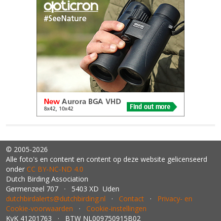
© 2005-2026
Alle foto's en content en content op deze website gelicenseerd
onder
CC BY‑NC‑ND 4.0
Dutch Birding Association
Germenzeel 707 · 5403 XD Uden
dutchbirdalerts@dutchbirding.nl
·
Contact
·
Privacy- en
Cookie-voorwaarden
·
Cookie-instellingen
KvK 41201763 · BTW NL009750915B02