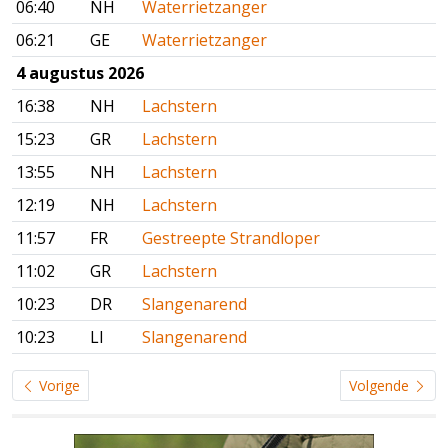
06:40
NH
Waterrietzanger
06:21
GE
Waterrietzanger
4 augustus 2026
16:38
NH
Lachstern
15:23
GR
Lachstern
13:55
NH
Lachstern
12:19
NH
Lachstern
11:57
FR
Gestreepte Strandloper
11:02
GR
Lachstern
10:23
DR
Slangenarend
10:23
LI
Slangenarend
Vorige
Volgende