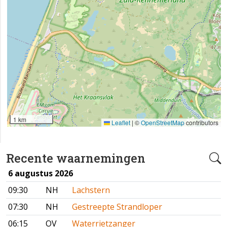
1 km
Leaflet
|
©
OpenStreetMap
contributors
Recente waarnemingen
6 augustus 2026
09:30
NH
Lachstern
07:30
NH
Gestreepte Strandloper
06:15
OV
Waterrietzanger