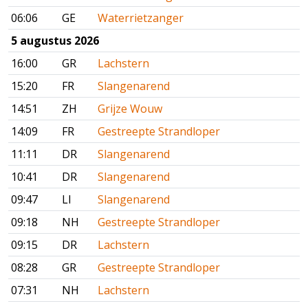
06:06
GE
Waterrietzanger
5 augustus 2026
16:00
GR
Lachstern
15:20
FR
Slangenarend
14:51
ZH
Grijze Wouw
14:09
FR
Gestreepte Strandloper
11:11
DR
Slangenarend
10:41
DR
Slangenarend
09:47
LI
Slangenarend
09:18
NH
Gestreepte Strandloper
09:15
DR
Lachstern
08:28
GR
Gestreepte Strandloper
07:31
NH
Lachstern