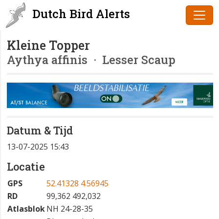
Dutch Bird Alerts
Kleine Topper
Aythya affinis
· Lesser Scaup
Datum & Tijd
13-07-2025 15:43
Locatie
GPS
52.41328 4.56945
RD
99,362 492,032
Atlasblok
NH 24-28-35