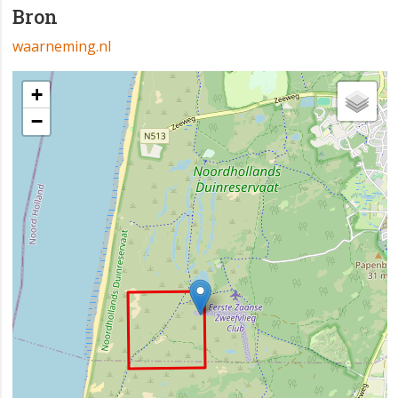
Bron
waarneming.nl
+
−