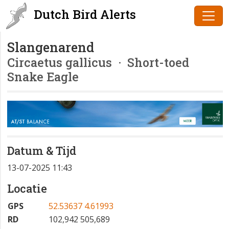
Dutch Bird Alerts
Slangenarend
Circaetus gallicus
· Short-toed
Snake Eagle
Datum & Tijd
13-07-2025 11:43
Locatie
GPS
52.53637 4.61993
RD
102,942 505,689