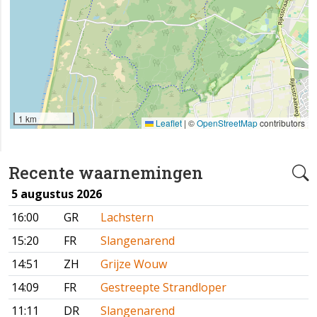
1 km
Leaflet
|
©
OpenStreetMap
contributors
Recente waarnemingen
5 augustus 2026
16:00
GR
Lachstern
15:20
FR
Slangenarend
14:51
ZH
Grijze Wouw
14:09
FR
Gestreepte Strandloper
11:11
DR
Slangenarend