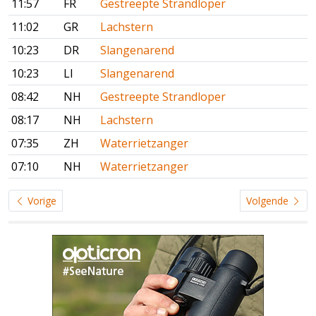
11:57
FR
Gestreepte Strandloper
11:02
GR
Lachstern
10:23
DR
Slangenarend
10:23
LI
Slangenarend
08:42
NH
Gestreepte Strandloper
08:17
NH
Lachstern
07:35
ZH
Waterrietzanger
07:10
NH
Waterrietzanger
Vorige
Volgende