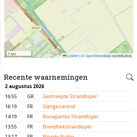
1 km
Leaflet
|
©
OpenStreetMap
contributors
Recente waarnemingen
2 augustus 2026
16:55
GR
Gestreepte Strandloper
16:19
FR
Slangenarend
14:19
FR
Bonapartes Strandloper
13:55
FR
Breedbekstrandloper
13:17
FR
Blonde Ruiter