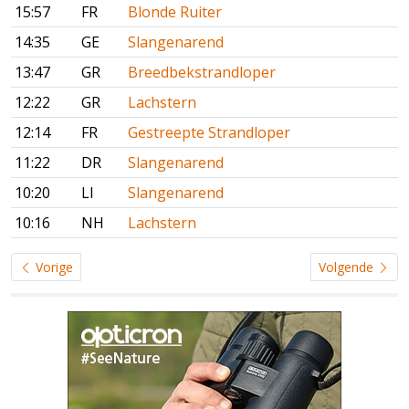
15:57
FR
Blonde Ruiter
14:35
GE
Slangenarend
13:47
GR
Breedbekstrandloper
12:22
GR
Lachstern
12:14
FR
Gestreepte Strandloper
11:22
DR
Slangenarend
10:20
LI
Slangenarend
10:16
NH
Lachstern
Vorige
Volgende