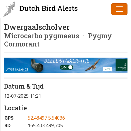
Dutch Bird Alerts
Dwergaalscholver
Microcarbo pygmaeus
· Pygmy
Cormorant
Datum & Tijd
12-07-2025 11:21
Locatie
GPS
52.48497 5.54036
RD
165,403 499,705