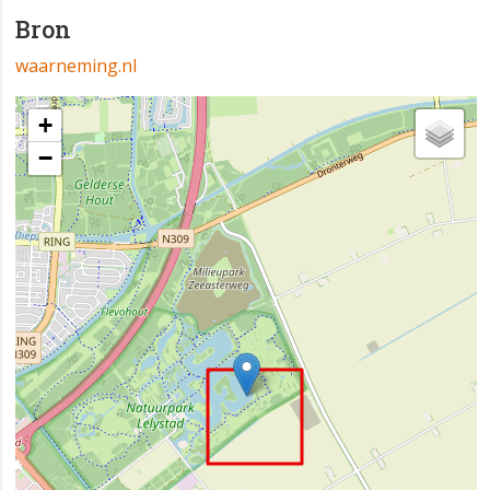
Bron
waarneming.nl
+
−