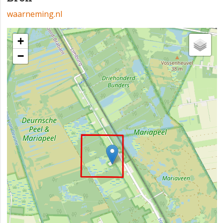
waarneming.nl
+
−