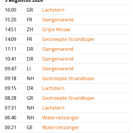
5 augustus 2026
16:00
GR
Lachstern
15:20
FR
Slangenarend
14:51
ZH
Grijze Wouw
14:09
FR
Gestreepte Strandloper
11:11
DR
Slangenarend
10:41
DR
Slangenarend
09:47
LI
Slangenarend
09:18
NH
Gestreepte Strandloper
09:15
DR
Lachstern
08:28
GR
Gestreepte Strandloper
07:31
NH
Lachstern
06:40
NH
Waterrietzanger
06:21
GE
Waterrietzanger