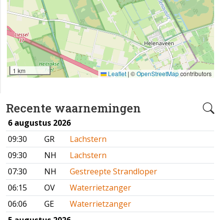
1 km
Leaflet
|
©
OpenStreetMap
contributors
Recente waarnemingen
6 augustus 2026
09:30
GR
Lachstern
09:30
NH
Lachstern
07:30
NH
Gestreepte Strandloper
06:15
OV
Waterrietzanger
06:06
GE
Waterrietzanger