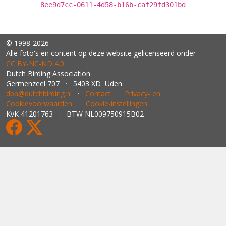
8ee9d7cc-0611-4d58-b16b-caf29fd301bd
© 1998-2026
Alle foto's en content op deze website gelicenseerd onder
CC BY‑NC‑ND 4.0
Dutch Birding Association
Germenzeel 707 · 5403 XD Uden
dba@dutchbirding.nl
·
Contact
·
Privacy- en
Cookievoorwaarden
·
Cookie-instellingen
KvK 41201763 · BTW NL009750915B02