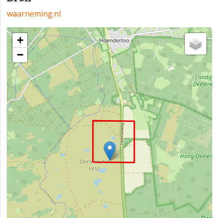
waarneming.nl
+
−