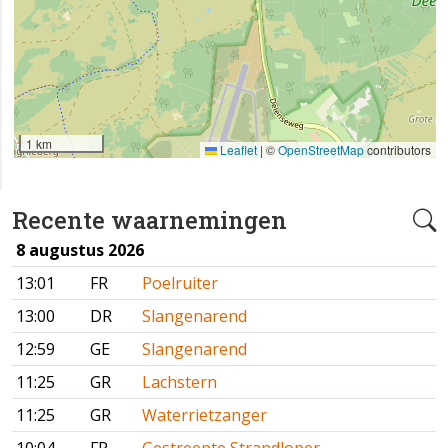
1 km
Leaflet
|
©
OpenStreetMap
contributors
Recente waarnemingen
8 augustus 2026
13:01
FR
Poelruiter
13:00
DR
Slangenarend
12:59
GE
Slangenarend
11:25
GR
Lachstern
11:25
GR
Waterrietzanger