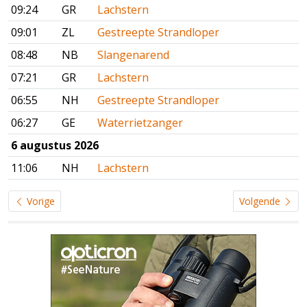
09:24
GR
Lachstern
09:01
ZL
Gestreepte Strandloper
08:48
NB
Slangenarend
07:21
GR
Lachstern
06:55
NH
Gestreepte Strandloper
06:27
GE
Waterrietzanger
6 augustus 2026
11:06
NH
Lachstern
Vorige
Volgende