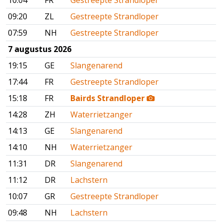
10:04
FR
Gestreepte Strandloper
09:20
ZL
Gestreepte Strandloper
07:59
NH
Gestreepte Strandloper
7 augustus 2026
19:15
GE
Slangenarend
17:44
FR
Gestreepte Strandloper
15:18
FR
Bairds Strandloper
14:28
ZH
Waterrietzanger
14:13
GE
Slangenarend
14:10
NH
Waterrietzanger
11:31
DR
Slangenarend
11:12
DR
Lachstern
10:07
GR
Gestreepte Strandloper
09:48
NH
Lachstern