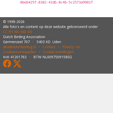
86eb425f-8382-41db-8c4b-5c2573a9901f
© 1998-2026
Alle foto's en content op deze website gelicenseerd onder
CC BY‑NC‑ND 4.0
Dutch Birding Association
Germenzeel 707 · 5403 XD Uden
dba@dutchbirding.nl
·
Contact
·
Privacy- en
Cookievoorwaarden
·
Cookie-instellingen
KvK 41201763 · BTW NL009750915B02