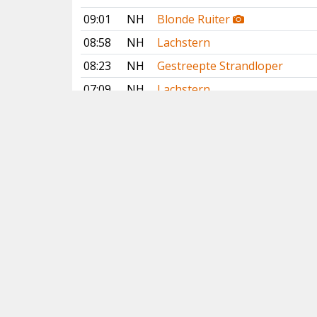
09:01
NH
Blonde Ruiter
08:58
NH
Lachstern
08:23
NH
Gestreepte Strandloper
07:09
NH
Lachstern
1 augustus 2026
20:30
GR
Lachstern
17:28
FR
Breedbekstrandloper
Vorige
Volgende
Copyright
© 2005-2026
Alle foto's en content en content op deze website