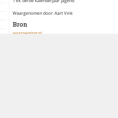
1 ex. derde kalenderjaar jagend
Waargenomen door: Aart Vink
Bron
waarneming.nl
Dutch Birding Association
Germenzeel 707 · 5403 XD Uden