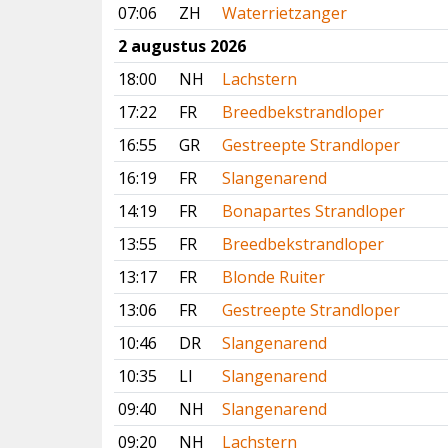
07:06
ZH
Waterrietzanger
2 augustus 2026
18:00
NH
Lachstern
17:22
FR
Breedbekstrandloper
16:55
GR
Gestreepte Strandloper
16:19
FR
Slangenarend
14:19
FR
Bonapartes Strandloper
13:55
FR
Breedbekstrandloper
13:17
FR
Blonde Ruiter
13:06
FR
Gestreepte Strandloper
10:46
DR
Slangenarend
10:35
LI
Slangenarend
09:40
NH
Slangenarend
09:20
NH
Lachstern