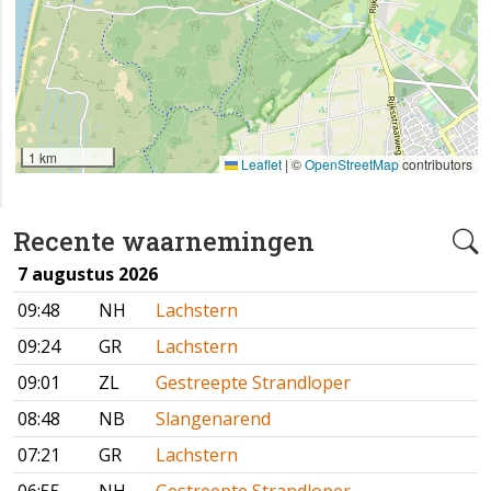
1 km
Leaflet
|
©
OpenStreetMap
contributors
Recente waarnemingen
7 augustus 2026
09:48
NH
Lachstern
09:24
GR
Lachstern
09:01
ZL
Gestreepte Strandloper
08:48
NB
Slangenarend
07:21
GR
Lachstern