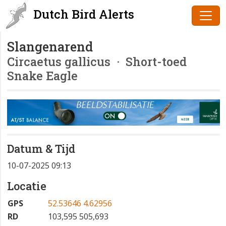
Dutch Bird Alerts
Slangenarend
Circaetus gallicus
· Short-toed
Snake Eagle
Datum & Tijd
10-07-2025 09:13
Locatie
GPS
52.53646 4.62956
RD
103,595 505,693