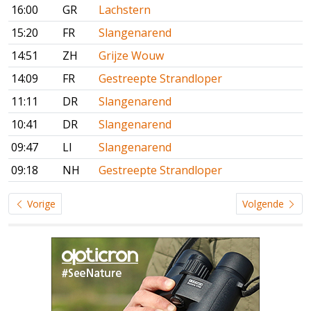
16:00
GR
Lachstern
15:20
FR
Slangenarend
14:51
ZH
Grijze Wouw
14:09
FR
Gestreepte Strandloper
11:11
DR
Slangenarend
10:41
DR
Slangenarend
09:47
LI
Slangenarend
09:18
NH
Gestreepte Strandloper
Vorige
Volgende