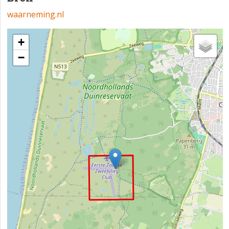
waarneming.nl
+
−