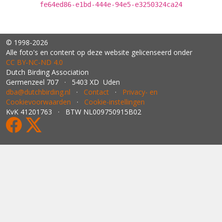
fe64ed86-e1bd-444e-94e5-e3250324ca24
© 1998-2026
Alle foto's en content op deze website gelicenseerd onder
CC BY‑NC‑ND 4.0
Dutch Birding Association
Germenzeel 707 · 5403 XD Uden
dba@dutchbirding.nl
·
Contact
·
Privacy- en
Cookievoorwaarden
·
Cookie-instellingen
KvK 41201763 · BTW NL009750915B02