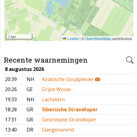
1 km
Leaflet
|
©
OpenStreetMap
contributors
Recente waarnemingen
8 augustus 2026
20:39
NH
Aziatische Goudplevier
20:26
GE
Grijze Wouw
19:33
NH
Lachstern
18:28
GR
Siberische Strandloper
17:31
GR
Gestreepte Strandloper
13:40
DR
Slangenarend