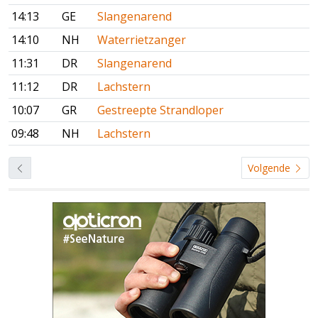
14:13
GE
Slangenarend
14:10
NH
Waterrietzanger
11:31
DR
Slangenarend
11:12
DR
Lachstern
10:07
GR
Gestreepte Strandloper
09:48
NH
Lachstern
Volgende