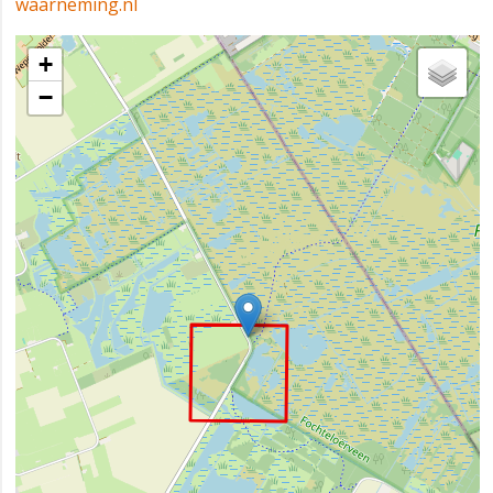
waarneming.nl
+
−