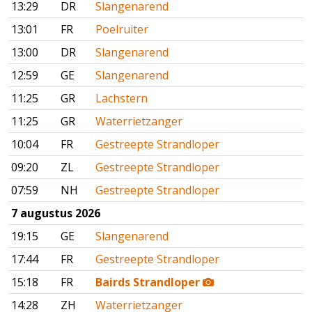
13:29
DR
Slangenarend
13:01
FR
Poelruiter
13:00
DR
Slangenarend
12:59
GE
Slangenarend
11:25
GR
Lachstern
11:25
GR
Waterrietzanger
10:04
FR
Gestreepte Strandloper
09:20
ZL
Gestreepte Strandloper
07:59
NH
Gestreepte Strandloper
7 augustus 2026
19:15
GE
Slangenarend
17:44
FR
Gestreepte Strandloper
15:18
FR
Bairds Strandloper
14:28
ZH
Waterrietzanger