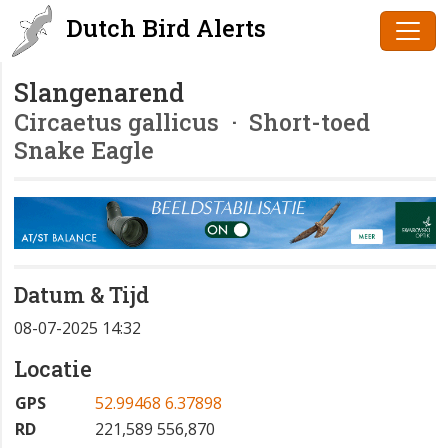
Dutch Bird Alerts
Slangenarend
Circaetus gallicus
· Short-toed
Snake Eagle
Datum & Tijd
08-07-2025 14:32
Locatie
GPS
52.99468 6.37898
RD
221,589 556,870