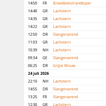
14:50
FR
Breedbekstrandloper
14:40
GR
Lachstern
14:35
GR
Lachstern
14:22
GR
Lachstern
12:50
DR
Slangenarend
11:03
GR
Lachstern
10:39
NH
Lachstern
09:34
GE
Slangenarend
06:25
DR
Grijze Wouw
24 juli 2026
22:10
NH
Lachstern
14:55
DR
Slangenarend
13:25
FR
Slangenarend
12:30
GR
Lachstern