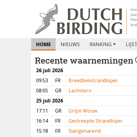
HOME
NIEUWS
RANKING
LIJS
Recente waarnemingen
26 juli 2026
09:53
FR
Breedbekstrandloper
08:05
GR
Lachstern
25 juli 2026
17:11
GR
Grijze Wouw
16:14
FR
Gestreepte Strandloper
15:18
FR
Slangenarend