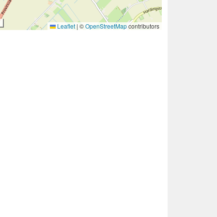
Leaflet
|
©
OpenStreetMap
contributors