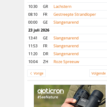
10:30
GR
Lachstern
08:10
FR
Gestreepte Strandloper
00:00
GE
Slangenarend
23 juli 2026
13:41
GE
Slangenarend
11:53
FR
Slangenarend
11:20
DR
Slangenarend
10:04
ZH
Roze Spreeuw
Vorige
Volgende