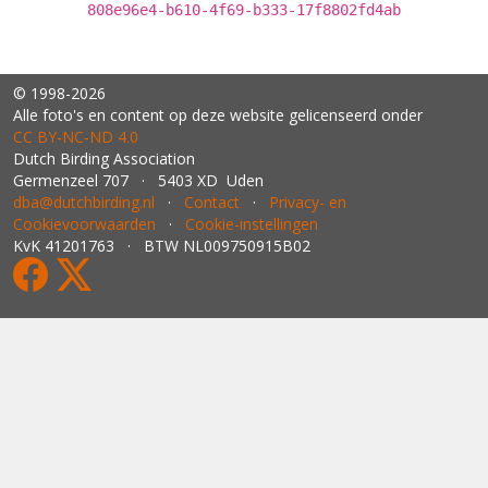
808e96e4-b610-4f69-b333-17f8802fd4ab
© 1998-2026
Alle foto's en content op deze website gelicenseerd onder
CC BY‑NC‑ND 4.0
Dutch Birding Association
Germenzeel 707 · 5403 XD Uden
dba@dutchbirding.nl
·
Contact
·
Privacy- en
Cookievoorwaarden
·
Cookie-instellingen
KvK 41201763 · BTW NL009750915B02