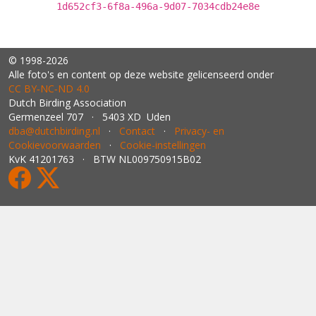
1d652cf3-6f8a-496a-9d07-7034cdb24e8e
© 1998-2026
Alle foto's en content op deze website gelicenseerd onder
CC BY‑NC‑ND 4.0
Dutch Birding Association
Germenzeel 707 · 5403 XD Uden
dba@dutchbirding.nl
·
Contact
·
Privacy- en
Cookievoorwaarden
·
Cookie-instellingen
KvK 41201763 · BTW NL009750915B02