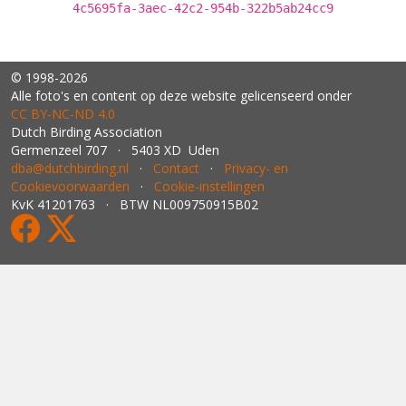
4c5695fa-3aec-42c2-954b-322b5ab24cc9
© 1998-2026
Alle foto's en content op deze website gelicenseerd onder
CC BY‑NC‑ND 4.0
Dutch Birding Association
Germenzeel 707 · 5403 XD Uden
dba@dutchbirding.nl
·
Contact
·
Privacy- en
Cookievoorwaarden
·
Cookie-instellingen
KvK 41201763 · BTW NL009750915B02